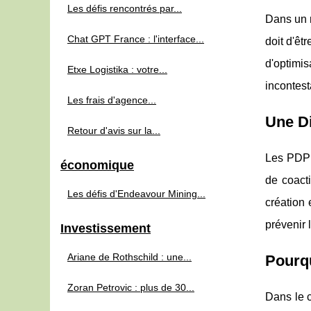
Les défis rencontrés par...
Dans un m
Chat GPT France : l'interface...
doit d'êt
d'optimi
Etxe Logistika : votre...
incontest
Les frais d'agence...
Une Di
Retour d'avis sur la...
Les PDP s
économique
de coacti
Les défis d'Endeavour Mining...
création 
prévenir 
Investissement
Ariane de Rothschild : une...
Pourqu
Zoran Petrovic : plus de 30...
Dans le c