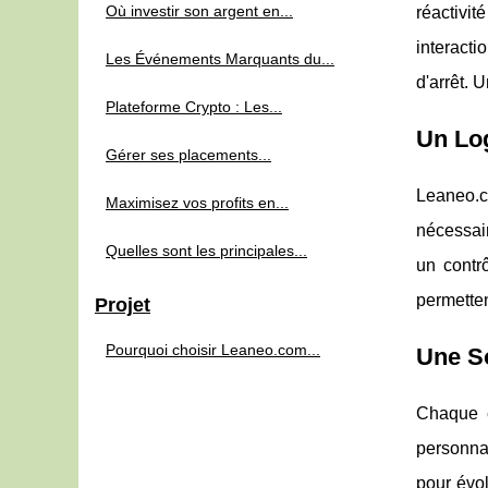
Où investir son argent en...
réactivit
interacti
Les Événements Marquants du...
d'arrêt. 
Plateforme Crypto : Les...
Un Log
Gérer ses placements...
Leaneo.co
Maximisez vos profits en...
nécessair
Quelles sont les principales...
un contr
permetten
Projet
Pourquoi choisir Leaneo.com...
Une So
Chaque e
personnal
pour évol