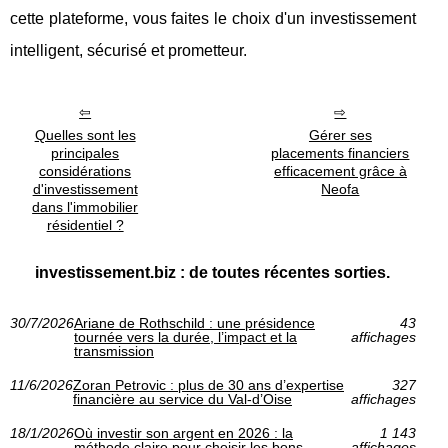
cette plateforme, vous faites le choix d'un investissement
intelligent, sécurisé et prometteur.
Quelles sont les
Gérer ses
principales
placements financiers
considérations
efficacement grâce à
d'investissement
Neofa
dans l'immobilier
résidentiel ?
investissement.biz : de toutes récentes sorties.
30/7/2026
Ariane de Rothschild : une présidence
43
tournée vers la durée, l’impact et la
affichages
transmission
11/6/2026
Zoran Petrovic : plus de 30 ans d’expertise
327
financière au service du Val-d’Oise
affichages
18/1/2026
Où investir son argent en 2026 : la
1 143
méthode claire pour choisir les bons
affichages